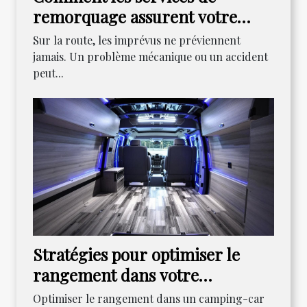
remorquage assurent votre
sécurité sur la route ?
Sur la route, les imprévus ne préviennent
jamais. Un problème mécanique ou un accident
peut...
Stratégies pour optimiser le
rangement dans votre
camping-car
Optimiser le rangement dans un camping-car