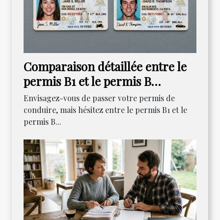
Comparaison détaillée entre le
permis B1 et le permis B
traditionnel
Envisagez-vous de passer votre permis de
conduire, mais hésitez entre le permis B1 et le
permis B...