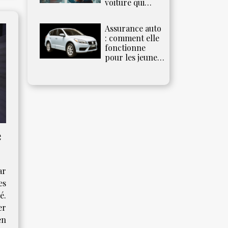
voiture qui
tourne mal
Assurance auto
: comment elle
fonctionne
pour les jeunes
conducteurs
e
ar
es
é.
er
en