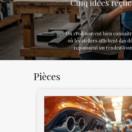
Cinq idées reçu
On croit souvent bien connaître
où les ateliers affichent des d
repoussent un rendez-vous, 
calibration des aides à la cond
à “changer une vitre”. Voici cinq mythes passés au crible. “Un
qu’une surface vitrée, c’est 
Pièces