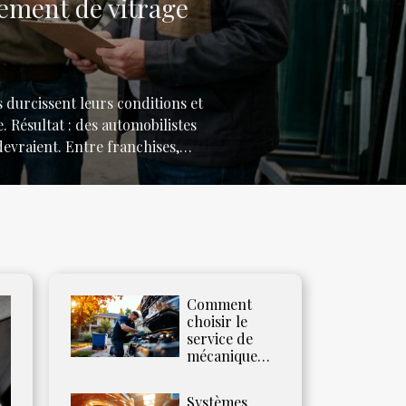
ement de vitrage
s durcissent leurs conditions et
e. Résultat : des automobilistes
devraient. Entre franchises,
’un pare-brise ne se résume pas
soin d’être spectaculaire pour
Comment
choisir le
service de
mécanique
mobile idéal
pour votre
Systèmes