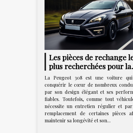
Les pièces de rechange l
plus recherchées pour la
peugeot 308 et où les tro
La Peugeot 308 est une voiture qu
conquérir le cœur de nombreux condu
par son design élégant et ses perfor
fiables. Toutefois, comme tout véhicule
nécessite un entretien régulier et parf
remplacement de certaines pièces a
maintenir sa longévité et son...