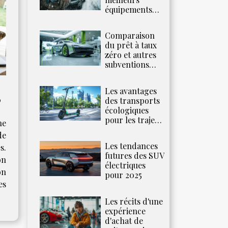
équipements
pour affronter
le froid et la
Comparaison
neige
du prêt à taux
zéro et autres
subventions
pour véhicules
écologiques
Les avantages
?
des transports
écologiques
pour les trajets
ne
urbains
de
Les tendances
s.
futures des SUV
on
électriques
on
pour 2025
es
Les récits d'une
expérience
d'achat de