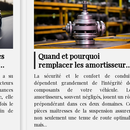
es
Quand et pourquoi
remplacer les amortisseurs
uver
de votre voiture
i a su
La sécurité et le confort de condui
cteurs
dépendent grandement de l'intégrité d
mances
composants de votre véhicule. L
, elle
amortisseurs, souvent négligés, jouent un rô
ois le
prépondérant dans ces deux domaines. C
fin de
pièces maîtresses de la suspension assure
non seulement une tenue de route optimal
mais...