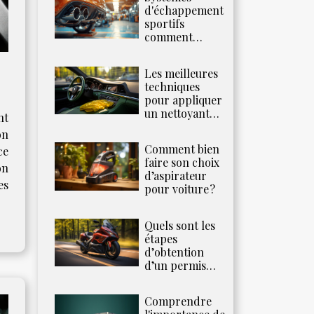
véhicule ?
d'échappement
sportifs
comment
booster les
performances
Les meilleures
de votre voiture
techniques
pour appliquer
da
un nettoyant
nt
plastique sur
on
votre tableau
Comment bien
ce
de bord
faire son choix
on
d’aspirateur
es
pour voiture ?
Quels sont les
étapes
d’obtention
d’un permis
moto ?
Comprendre