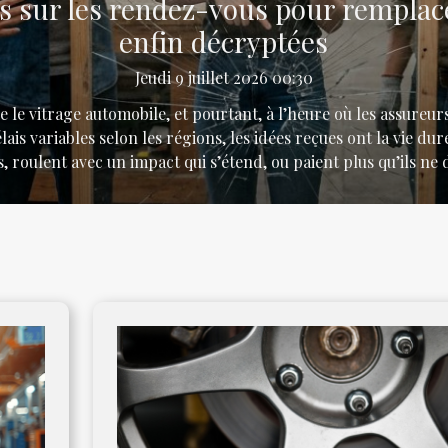
es sur les rendez-vous pour remplac
enfin décryptées
Jeudi 9 juillet 2026 00:30
 le vitrage automobile, et pourtant, à l’heure où les assureur
élais variables selon les régions, les idées reçues ont la vie dur
roulent avec un impact qui s’étend, ou paient plus qu’ils ne 
uite et qualité des pièces, le remplacement ou la réparation d
 petit impact, ça peut attendre” Le pare-brise, ce n’est pas
un élément de structure et de sécurité, et un impact n’a pas be
devenir un vrai problème. La plupart des pare-brise...