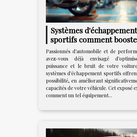
Systèmes d'échappemen
sportifs comment booste
les performances de vot
Passionnés d'automobile et de perform
voiture
avez-vous déjà envisagé d'optimis
puissance et le bruit de votre voiture
systèmes d'échappement sportifs offrent
possibilité, en améliorant significativem
capacités de votre véhicule. Cet exposé 
comment un tel équipement...