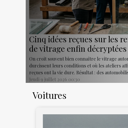
Cinq idées reçues sur les
de vitrage enfin décryptées
On croit souvent bien connaître le vitrage autom
durcissent leurs conditions et où les ateliers aff
reçues ont la vie dure. Résultat : des automobil
Jeudi 9 juillet 2026 00:30
Voitures