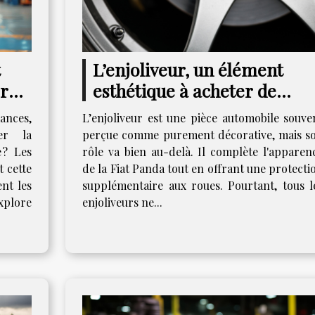
t
L’enjoliveur, un élément
r
esthétique à acheter de
re
qualité pour votre Fiat Pan
ances,
L’enjoliveur est une pièce automobile souve
er la
perçue comme purement décorative, mais s
 ? Les
rôle va bien au-delà. Il complète l'apparen
 cette
de la Fiat Panda tout en offrant une protecti
ent les
supplémentaire aux roues. Pourtant, tous l
explore
enjoliveurs ne...