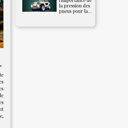
l'importance de
la pression des
pneus pour la
performance
de votre
Kawasaki ER6N
te
es
es
le
es
nt
e,