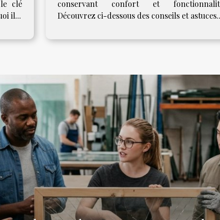
le clé
conservant confort et fonctionnalit
i il...
Découvrez ci-dessous des conseils et astuces..