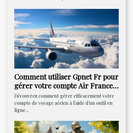
Comment utiliser Gpnet Fr pour
gérer votre compte Air France :
un guide détaillé
Découvrez comment gérer efficacement votre
compte de voyage aérien à l'aide d'un outil en
ligne...