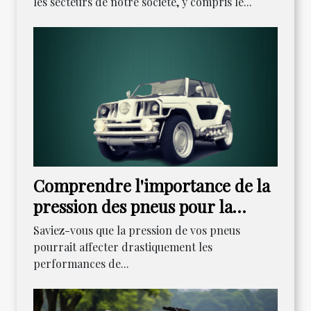
les secteurs de notre société, y compris le...
Comprendre l'importance de la
pression des pneus pour la
performance de votre Kawasaki
Saviez-vous que la pression de vos pneus
ER6N
pourrait affecter drastiquement les
performances de...