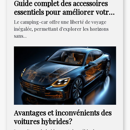
Guide complet des accessoires
essentiels pour améliorer votre
expérience en camping-car
Le camping-car offre une liberté de voyage
inégalée, permettant d'explorer les horizons
sans...
Avantages et inconvénients des
voitures hybrides ?