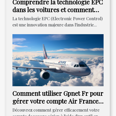
Comprendre la technologie EPC
dans les voitures et comment
résoudre ses problèmes
La technologie EPC (Electronic Power Control)
courants
est une innovation majeure dans l'industrie...
Comment utiliser Gpnet Fr pour
gérer votre compte Air France :
un guide détaillé
Découvrez comment gérer efficacement votre