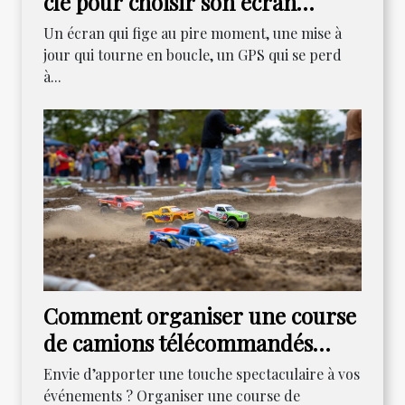
clé pour choisir son écran
aujourd’hui ?
Un écran qui fige au pire moment, une mise à
jour qui tourne en boucle, un GPS qui se perd
à...
Comment organiser une course
de camions télécommandés
pour dynamiser vos
Envie d’apporter une touche spectaculaire à vos
rassemblements ?
événements ? Organiser une course de