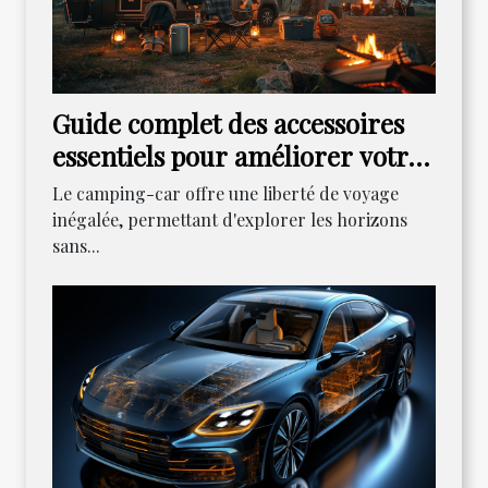
Guide complet des accessoires
essentiels pour améliorer votre
expérience en camping-car
Le camping-car offre une liberté de voyage
inégalée, permettant d'explorer les horizons
sans...