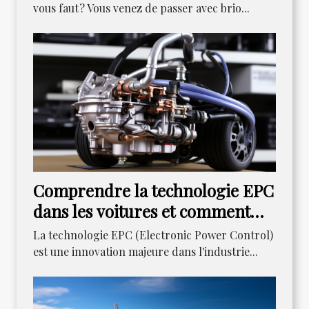
vous faut ? Vous venez de passer avec brio...
Comprendre la technologie EPC
dans les voitures et comment
résoudre ses problèmes
La technologie EPC (Electronic Power Control)
courants
est une innovation majeure dans l'industrie...