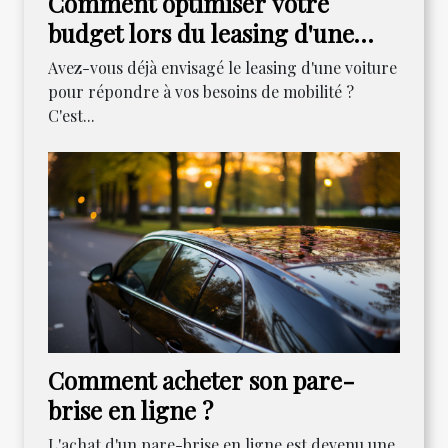
Comment optimiser votre
budget lors du leasing d'une
voiture
Avez-vous déjà envisagé le leasing d'une voiture
pour répondre à vos besoins de mobilité ?
C'est...
Comment acheter son pare-
brise en ligne ?
L'achat d'un pare-brise en ligne est devenu une