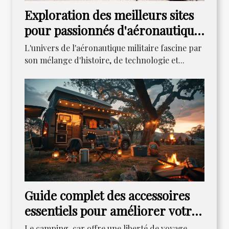
Exploration des meilleurs sites
pour passionnés d'aéronautique
militaire
L'univers de l'aéronautique militaire fascine par
son mélange d'histoire, de technologie et...
Guide complet des accessoires
essentiels pour améliorer votre
expérience en camping-car
Le camping-car offre une liberté de voyage